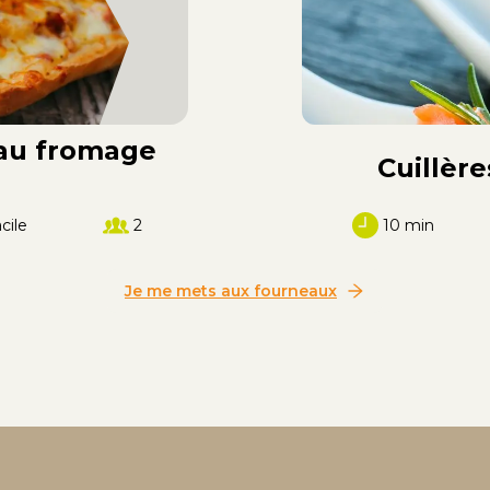
souhaitaient poursuivre
leur voie sur un chemin
épris de naturalité.
Ensemble, ils ont créé
l’entreprise en 1993 dans
le but de concevoir des
 au fromage
Cuillèr
produits pour le marché
européen, inspirés par la
nature, les terroirs du
cile
2
10 min
monde et les idées
innovantes. Depuis ce
Je me mets aux fourneaux
jour, Aromandise
imagine, crée développe
et distribue ses produits
bio, bien-être et
éthiques (épicerie bio,
senteurs naturelles et
éco-produits), réfléchis
en faveur d'une