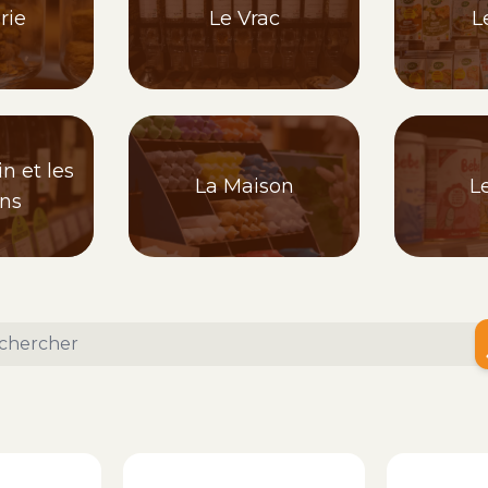
rie
Le Vrac
L
n et les
La Maison
L
ons