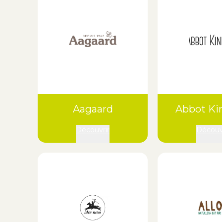
Aagaard
Abbot Ki
Découvrir
Découv