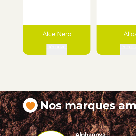
Alce Nero
Allo
Découvrir
Découv
Nos marques am
Alphanova