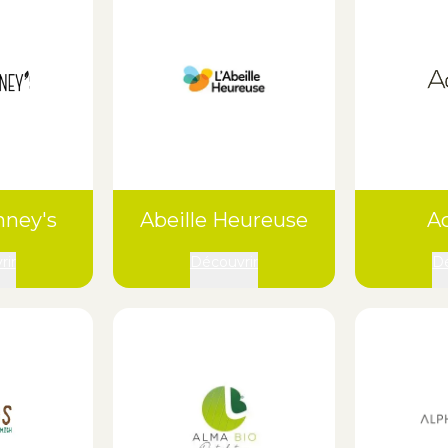
nney's
Abeille Heureuse
Ac
rir
Découvrir
Dé