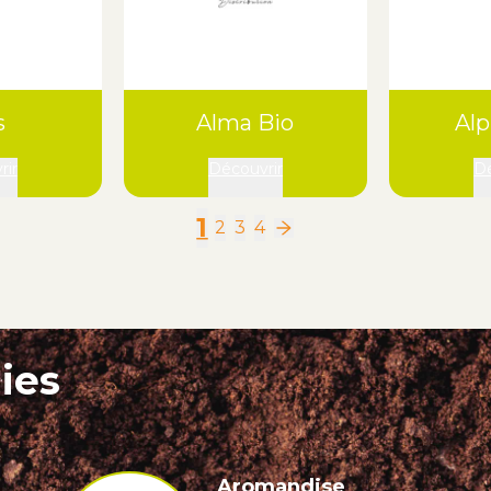
s
Alma Bio
Al
rir
Découvrir
Dé
1
2
3
4
ies
Aromandise