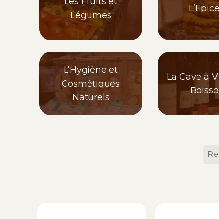
Les Fruits et
L’Epice
Légumes
L’Hygiène et
La Cave à Vi
Cosmétiques
Boiss
Naturels