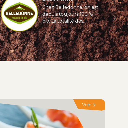
Chez Belledonne, on est
depuis toujours 100 %
bio. La totalité des
farines, cacao, sucre et
autres matières
premières qui
composent nos produits
est cultivée sans
produits chimiques de
synthèse, destructeurs
pour le climat et la
biodiversité. LA QUALITÉ
Chez Belledonne, on ne
se contente pas de
respecter la
Voir
réglementation très
exigeante de nos
métiers. On met