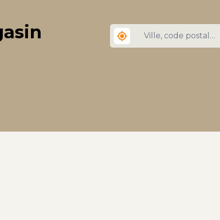
écologie planétaire, tout
en entretenant des
gasin
relations durables et des
prix équitables avec
leurs producteurs-
partenaires. Aromandise
est une entreprise
familiale passionnée par
l’art de bien vivre et
vouée à suivre le même
projet fondateur depuis
1993 : - Défendre, faire
connaître et apprécier
les produits du monde
et les savoirs, dans la
sphère de l’art de vivre
et du bien-être. -
Confectionner et