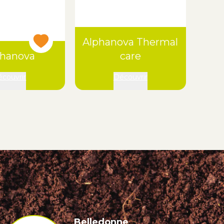
Alphanova Thermal
phanova
care
couvrir
Découvrir
Belledonne